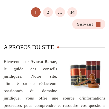
pagination
PAGE
PAGE
PAGE
1
2
…
34
Suivant
A PROPOS DU SITE
Bienvenue sur
Avocat Behar
,
le guide des conseils
juridiques. Notre site,
alimenté par des rédacteurs
passionnés du domaine
juridique, vous offre une source d’informations
précieuses pour comprendre et résoudre vos questions