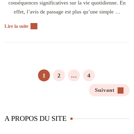
conséquences significatives sur la vie quotidienne. En
effet, l’avis de passage est plus qu’une simple …
Lire la suite
Posts
pagination
PAGE
PAGE
PAGE
1
2
…
4
Suivant
A PROPOS DU SITE