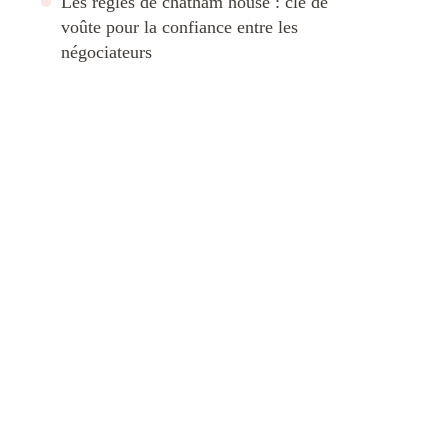
Les règles de chatham house : clé de
voûte pour la confiance entre les
négociateurs