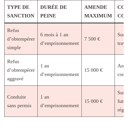
TYPE DE
DURÉE DE
AMENDE
CO
SANCTION
PEINE
MAXIMUM
CO
Refus
6 mois à 1 an
Susp
d’obtempérer
7 500 €
d’emprisonnement
trava
simple
Refus
1 an
Annu
d’obtempérer
15 000 €
d’emprisonnement
confi
aggravé
Susp
Conduite
1 an
15 000 €
futur
sans permis
d’emprisonnement
régul