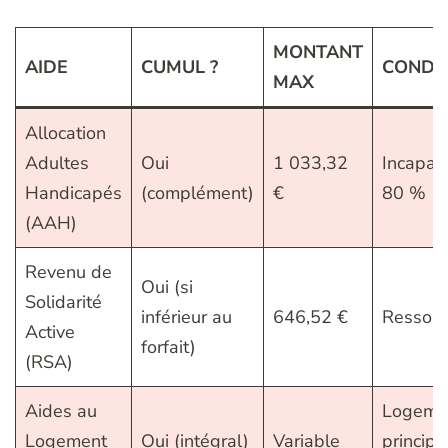
MONTANT
AIDE
CUMUL ?
CONDI
MAX
Allocation
Adultes
Oui
1 033,32
Incapaci
Handicapés
(complément)
€
80 %
(AAH)
Revenu de
Oui (si
Solidarité
inférieur au
646,52 €
Ressour
Active
forfait)
(RSA)
Aides au
Logeme
Logement
Oui (intégral)
Variable
principa