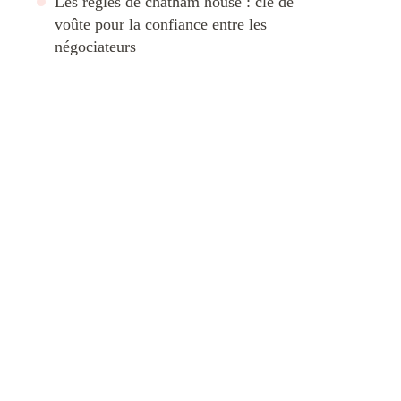
Les règles de chatham house : clé de
voûte pour la confiance entre les
négociateurs