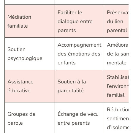
Faciliter le
Préservati
Médiation
dialogue entre
du lien
familiale
parents
parental
Accompagnement
Améliorati
Soutien
des émotions des
de la sant
psychologique
enfants
mentale
Stabilisati
Assistance
Soutien à la
l’environn
éducative
parentalité
familial
Réduction
Groupes de
Échange de vécu
sentiment
parole
entre parents
d’isolemen